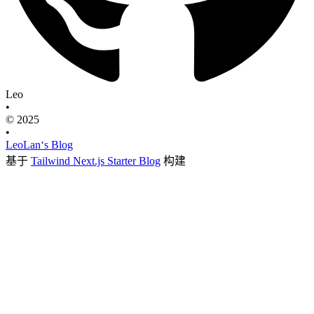
Leo
•
© 2025
•
LeoLan‘s Blog
基于
Tailwind Next.js Starter Blog
构建