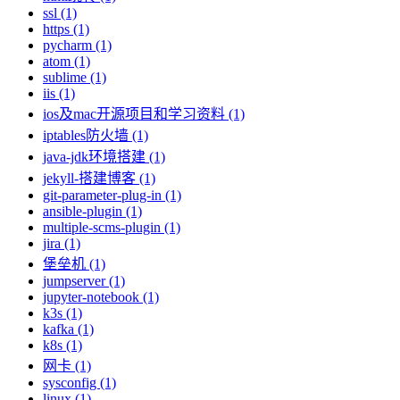
ssl (1)
https (1)
pycharm (1)
atom (1)
sublime (1)
iis (1)
ios及mac开源项目和学习资料 (1)
iptables防火墙 (1)
java-jdk环境搭建 (1)
jekyll-搭建博客 (1)
git-parameter-plug-in (1)
ansible-plugin (1)
multiple-scms-plugin (1)
jira (1)
堡垒机 (1)
jumpserver (1)
jupyter-notebook (1)
k3s (1)
kafka (1)
k8s (1)
网卡 (1)
sysconfig (1)
linux (1)