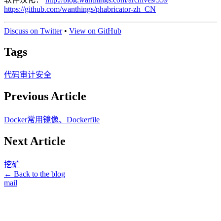
https://github.com/wanthings/phabricator-zh_CN
Discuss on Twitter
•
View on GitHub
Tags
代码审计
安全
Previous Article
Docker常用镜像、Dockerfile
Next Article
挖矿
← Back to the blog
mail