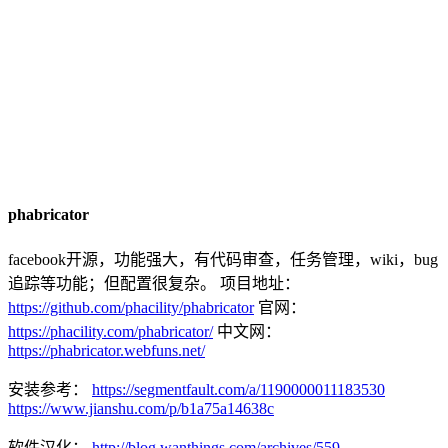
phabricator
facebook开源，功能强大，有代码审查，任务管理，wiki，bug
追踪等功能；但配置很复杂。 项目地址：
https://github.com/phacility/phabricator
官网：
https://phacility.com/phabricator/
中文网：
https://phabricator.webfuns.net/
安装参考：
https://segmentfault.com/a/1190000011183530
https://www.jianshu.com/p/b1a75a14638c
软件汉化：
http://blog.wanthings.com/archives/559