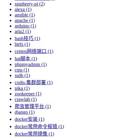
raspberry-pi (2)
alexa (1)
ansible (1)
apache (1)
arduino (1)
aria2 (1)
bash技巧 (1)
btrfs (1)
centos网络端口 (1)
bat脚本 (1)
phpmyadmin (1)
cms (1)
ssdb (1)
codis-集群部署 (1)
pika (1)
zookeeper (1)
crawlab (1)
爬虫管理平台 (1)
django (1)
docker安装 (1)
docker常用命令报错 (1)
docker常用镜像 (1)