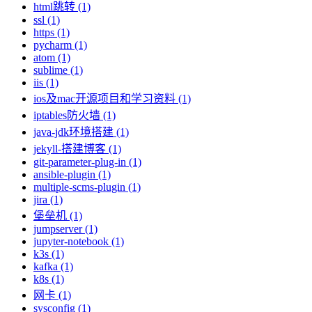
html跳转 (1)
ssl (1)
https (1)
pycharm (1)
atom (1)
sublime (1)
iis (1)
ios及mac开源项目和学习资料 (1)
iptables防火墙 (1)
java-jdk环境搭建 (1)
jekyll-搭建博客 (1)
git-parameter-plug-in (1)
ansible-plugin (1)
multiple-scms-plugin (1)
jira (1)
堡垒机 (1)
jumpserver (1)
jupyter-notebook (1)
k3s (1)
kafka (1)
k8s (1)
网卡 (1)
sysconfig (1)