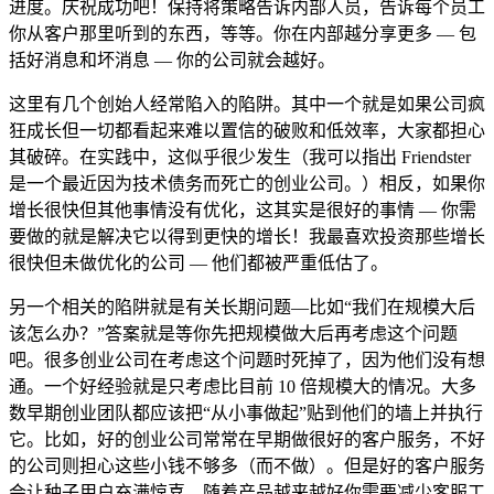
进度。庆祝成功吧！保持将策略告诉内部人员，告诉每个员工
你从客户那里听到的东西，等等。你在内部越分享更多 — 包
括好消息和坏消息 — 你的公司就会越好。
这里有几个创始人经常陷入的陷阱。其中一个就是如果公司疯
狂成长但一切都看起来难以置信的破败和低效率，大家都担心
其破碎。在实践中，这似乎很少发生（我可以指出 Friendster
是一个最近因为技术债务而死亡的创业公司。）相反，如果你
增长很快但其他事情没有优化，这其实是很好的事情 — 你需
要做的就是解决它以得到更快的增长！我最喜欢投资那些增长
很快但未做优化的公司 — 他们都被严重低估了。
另一个相关的陷阱就是有关长期问题—比如“我们在规模大后
该怎么办？”答案就是等你先把规模做大后再考虑这个问题
吧。很多创业公司在考虑这个问题时死掉了，因为他们没有想
通。一个好经验就是只考虑比目前 10 倍规模大的情况。大多
数早期创业团队都应该把“从小事做起”贴到他们的墙上并执行
它。比如，好的创业公司常常在早期做很好的客户服务，不好
的公司则担心这些小钱不够多（而不做）。但是好的客户服务
会让种子用户充满惊喜，随着产品越来越好你需要减少客服工