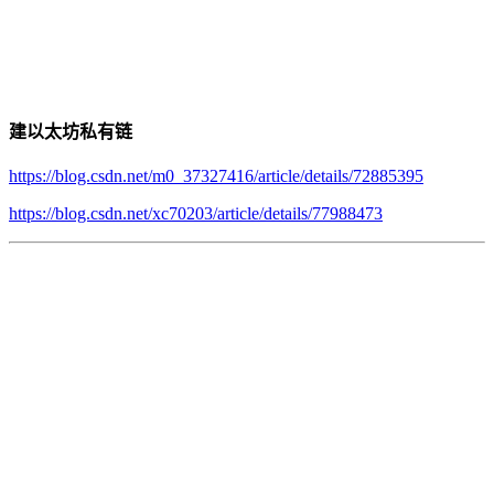
建以太坊私有链
https://blog.csdn.net/m0_37327416/article/details/72885395
https://blog.csdn.net/xc70203/article/details/77988473