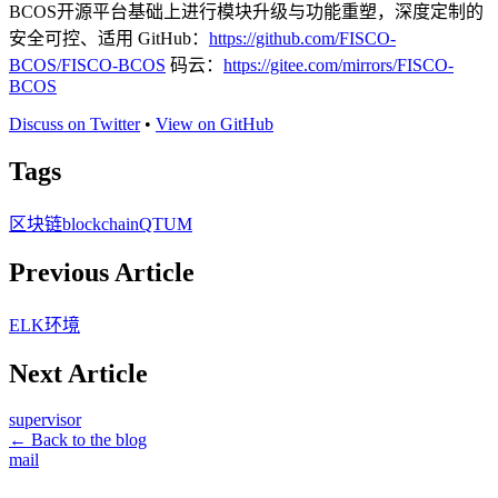
BCOS开源平台基础上进行模块升级与功能重塑，深度定制的
安全可控、适用 GitHub：
https://github.com/FISCO-
BCOS/FISCO-BCOS
码云：
https://gitee.com/mirrors/FISCO-
BCOS
Discuss on Twitter
•
View on GitHub
Tags
区块链
blockchain
QTUM
Previous Article
ELK环境
Next Article
supervisor
← Back to the blog
mail