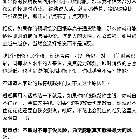
如果你的预期投资回报率低于通货膨胀，那么我相信大部分人
都会选择即时消费。 继续说人话，就是鹅养着，瘦的速度比
下蛋速度快，那还是早点花了早点爽吧~
相反，如果你的预期投资回报率高于通货膨胀，那么你就可能
牺牲即时消费而选择投资。这是人的天性，都喜欢钱，如果钱
会越来越多，当然会选择投资而不是消费。
吃1个蛋能下10个蛋，你还舍得宰吗？ 所以，对于同等财富积
累，同等收入水平的人来说，投资能力越强，即时消费的意愿
也越低。也就是说你的鹅越能下蛋，你就越舍不得宰掉他~
不知道人家说的越有钱越抠门是不是这个原因哇~
班班再用人话总结一下就是，如果你的钱能帮你生钱，你就舍
不得花了，会拿去生钱。如果你的钱放着也是放着，你就忍不
住花花花
还要自我安慰说，哎呀，不花也会贬值的啦
到这里大
家明白了吗？
敲重点：不理财不等于没风险，通货膨胀其实就是最大的风
险。