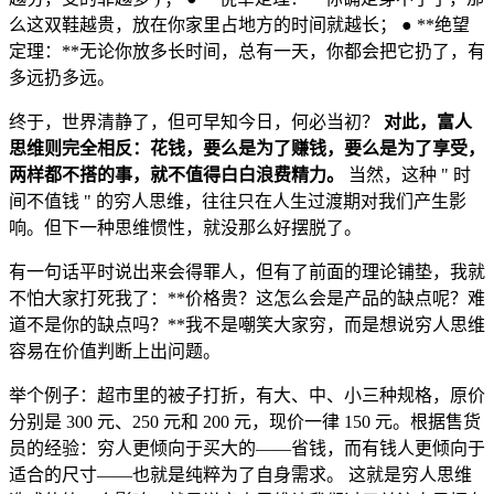
么这双鞋越贵，放在你家里占地方的时间就越长； ● **绝望
定理：**无论你放多长时间，总有一天，你都会把它扔了，有
多远扔多远。
终于，世界清静了，但可早知今日，何必当初？
对此，富人
思维则完全相反：花钱，要么是为了赚钱，要么是为了享受，
两样都不搭的事，就不值得白白浪费精力。
当然，这种 " 时
间不值钱 " 的穷人思维，往往只在人生过渡期对我们产生影
响。但下一种思维惯性，就没那么好摆脱了。
有一句话平时说出来会得罪人，但有了前面的理论铺垫，我就
不怕大家打死我了：**价格贵？这怎么会是产品的缺点呢？难
道不是你的缺点吗？**我不是嘲笑大家穷，而是想说穷人思维
容易在价值判断上出问题。
举个例子：超市里的被子打折，有大、中、小三种规格，原价
分别是 300 元、250 元和 200 元，现价一律 150 元。根据售货
员的经验：穷人更倾向于买大的——省钱，而有钱人更倾向于
适合的尺寸——也就是纯粹为了自身需求。 这就是穷人思维