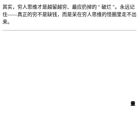
其实，穷人思维才是越留越穷、最应扔掉的 " 破烂 "。永远记
住——真正的穷不是缺钱，而是呆在穷人思维的怪圈里走不出
来。
量