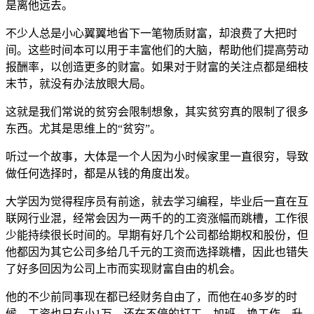
是离他远去。
不少人总是小心翼翼地省下一笔物质财富，却浪费了大把时
间。这些时间本可以用于丰富他们的大脑，帮助他们提高劳动
报酬率，以创造更多的财富。如果对于财富的关注点都是细枝
末节，就没有办法放眼大局。
这就是我们常说的贫穷会限制想象，其实贫穷真的限制了很多
东西。尤其是思维上的“贫穷”。
听过一个故事，大体是一个人因为小时候家里一直很穷，导致
做任何选择时，都是从钱的角度出发。
大学因为觉得程序员有前途，就去学习编程，毕业后一直在互
联网行业混，经常会因为一两千的的工资涨幅而跳槽，工作很
少能持续很长时间的。早期有好几个公司都给期权和股份，但
他都因为其它公司多给几千元的工资而选择跳槽，因此也错失
了好多回因为公司上市而实现财富自由的机会。
他的不少前同事现在都已经财务自由了，而他在40多岁的时
候，工资也只有小1万，还在不停的打工，加班，换工作，升