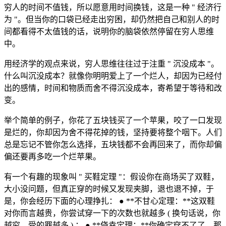
穷人的时间不值钱，所以愿意用时间换钱，这是一种 " 经济行
为 "。但当你的口袋已经走出穷困，却仍然把自己和别人的时
间都看得不太值钱的话，说明你的脑袋依然停留在穷人思维
中。
用经济学的观点来说，穷人思维往往过于注重 " 沉没成本 "。
什么叫沉没成本？就像你明明爱上了一个烂人，却因为已经付
出的感情，时间和物质而舍不得沉没成本，寄希望于等待和改
变。
举个简单的例子，你花了五块钱买了一个苹果，咬了一口发现
是烂的，你却因为舍不得花掉的钱，坚持要将整个咽下。人们
总是忘记不管你怎么选择，五块钱都不会再回来了，而你却偏
偏还要再多吃一个烂苹果。
有一个有趣的现象叫 " 买鞋定理 "：假设你在商场买了双鞋，
大小没问题，但真正穿的时候又发现夹脚，退也退不掉，于
是，你会经历下面的心理挣扎： ● **不甘心定理：**这双鞋
对你而言越贵，你尝试穿一下的次数也就越多 ( 换句话说，你
越穷，受的罪越多 ) ； ● **侥幸定理：**你确定穿不了了，那