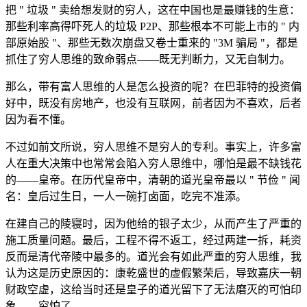
把 " 垃圾 " 卖给想发财的穷人，这在中国也是最赚钱的生意：
那些利率高得吓死人的垃圾 P2P、那些根本不可能上市的 " 内
部原始股 "、那些无数次崩盘又卷士重来的 "3M 骗局 "，都是
抓住了穷人思维的致命弱点——既无判断力，又无自制力。
那么，带有富人思维的人是怎么投资的呢？在巴菲特的投资偏
好中，既没有房地产，也没有互联网，前者因为不喜欢，后者
因为看不懂。
不过如前文所说，穷人思维不是穷人的专利。事实上，许多富
人在重大决策中也常常会陷入穷人思维中，哪怕是最不缺钱花
的——皇帝。在历代皇帝中，清朝的道光皇帝最以 " 节俭 " 闻
名：皇后过生日，一人一碗打卤面，吃完不准添。
在建自己的陵寝时，因为他给的银子太少，从而产生了严重的
施工质量问题。最后，工程不得不返工，经过两建一拆，耗资
反而是清代帝陵中最多的。道光会有如此严重的穷人思维，我
认为这是历史原因的：康乾盛世的虚假繁荣后，导致嘉庆一朝
财政空虚，这给当时还是皇子的道光留下了无法磨灭的可怕印
象——穷怕了。