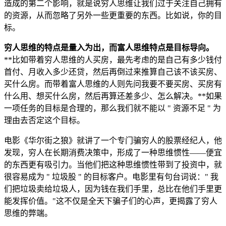
造成的第二个影响，就是说穷人思维让我们过于关注自己拥有
的资源，从而忽略了另外一些更重要的东西。比如说，你的目
标。
穷人思维的特点是量入为出，而富人思维特点是目标导向。
**比如带着穷人思维的人买房，最先考虑的是自己有多少钱付
首付、月收入多少还贷，然后再倒过来推算自己该不该买房、
买什么房。而带着富人思维的人则先问我要不要买房、买房有
什么用、想买什么房，然后再算还差多少、怎么解决。**如果
一项任务的目标是合理的，那么我们就不能以 " 资源不足 " 为
理由去否定这个目标。
电影《华尔街之狼》就讲了一个专门骗穷人的股票经纪人，他
发现，穷人在长期消费决策中，形成了一种思维惯性——便宜
的东西更有吸引力。当他们把这种思维惯性带到了投资中，就
很容易成为 " 垃圾股 " 的目标客户。电影里有句台词说：" 我
们把垃圾卖给垃圾人，因为钱在我们手里，总比在他们手里更
能发挥价值。"这不仅是全天下骗子们的心声，更揭露了穷人
思维的弊端。