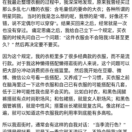
在我最近整理衣橱的过程中，我深深地发现，原来我曾经买过
那么多乱七八糟的衣服：含毛量低的要命的大衣；各种所谓的
明星同款。 当时的我是怎么想的呢，我想的是“嗯，好像还不
错，说不定偶尔可以穿穿”。结果买回来之后，经常就是一次
也没有穿过。 痛定思痛之后，我给自己立下一个规定，买衣
服的时候先问自己一个问题：“这件衣服会不会陪我3年甚至更
久？” 然后再决定要不要买。
因为这个规定，我的衣柜里多了很多经典款的衣服，而不是流
行款。对于我这种懒得搭配懒得逛街的人来说，这个问题可以
把大部分冲动消费扼杀在摇篮里。 然后我开始在豆瓣、微
博、微信公众号看一些搭配，又养成了一个习惯，买衣服之前
在脑海里过一下这件衣服和自己已有衣服的可能搭配有几套，
低于三种可能性我也是不会买的。 比如白衬衣，和黑色阔腿
裤搭就有点时尚职场风；和包裙搭，就是女人职场风；和黑色
烟管裤搭，就是中性风；搭蕾丝长裙就是复古风。像这样过一
遍，就可以知道这件衣服我的利用率到底能有多高啦。
所以我逛街时，通常会有这样的自我对话： “当季流行色？”
没错是很好看，可是下一季它就不流行了，不符合陪我3年甚