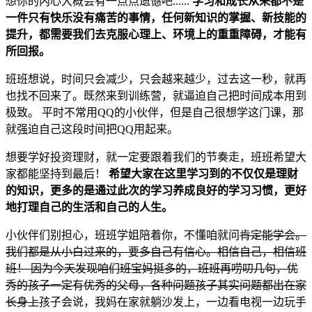
想你的内心大概会有一点点遗憾吧......
学习和成长从来都不是
一件只有快乐没有痛苦的事情，任何新知识的掌握、新技能的
提升，都需要我们去克服心理上、环境上的重重障碍，才能有
所回报。
班班想说，时间只会减少，只会越来越少，过去这一秒，就再
也找不回来了。既然来到训练营，就逼迫自己把时间成本用到
极致。 平时不常用QQ的小伙伴，但是自己很想学这门课，那
就强迫自己这段时间把QQ用起来。
想要学好投资理财，就一定要跟着我们的节奏走，班班希望大
家都能坚持到最后！
希望大家在这里学习到的不仅仅是理财
的知识，更多的是通过此次的学习养成良好的学习习惯，更好
地打理自己的生活和自己的人生。
小伙伴们别担心，班班学姐陪着你，不懂咱就问
肯定能学会。
我们都是从小白过来的，要多自己有信心。相信自己，相信班
班！ 因为今天发现咱们班宝妈挺多的，班班再唠叨几句，优
秀的孩子一定有优秀的父母，各种问题孩子其实问题都出在家
长身上
孩子会说，我妈在家就躺沙发上，一边看电视一边玩手