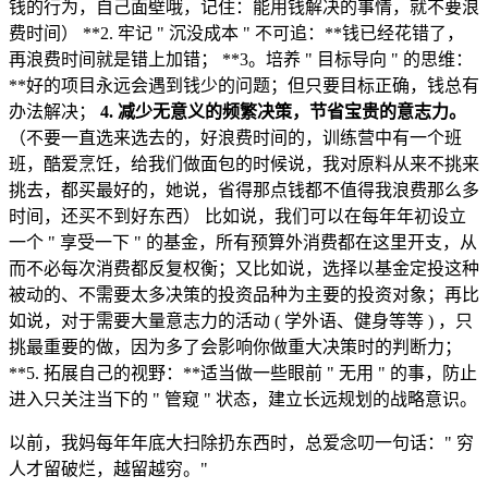
钱的行为，自己面壁哦，记住：能用钱解决的事情，就不要浪
费时间） **2. 牢记 " 沉没成本 " 不可追：**钱已经花错了，
再浪费时间就是错上加错； **3。培养 " 目标导向 " 的思维：
**好的项目永远会遇到钱少的问题；但只要目标正确，钱总有
办法解决；
4. 减少无意义的频繁决策，节省宝贵的意志力。
（不要一直选来选去的，好浪费时间的，训练营中有一个班
班，酷爱烹饪，给我们做面包的时候说，我对原料从来不挑来
挑去，都买最好的，她说，省得那点钱都不值得我浪费那么多
时间，还买不到好东西） 比如说，我们可以在每年年初设立
一个 " 享受一下 " 的基金，所有预算外消费都在这里开支，从
而不必每次消费都反复权衡；又比如说，选择以基金定投这种
被动的、不需要太多决策的投资品种为主要的投资对象；再比
如说，对于需要大量意志力的活动 ( 学外语、健身等等 ) ，只
挑最重要的做，因为多了会影响你做重大决策时的判断力；
**5. 拓展自己的视野：**适当做一些眼前 " 无用 " 的事，防止
进入只关注当下的 " 管窥 " 状态，建立长远规划的战略意识。
以前，我妈每年年底大扫除扔东西时，总爱念叨一句话：" 穷
人才留破烂，越留越穷。"