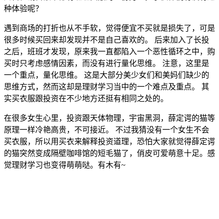
种体验呢？
遇到商场的打折也从不手软，觉得便宜不买就是损失了，可是
很多时候买回来却发现并不是自己喜欢的。 后来加入了长投
之后，班班才发现，原来我一直都陷入一个恶性循环之中，购
买时只考虑感情因素，而没有进行量化思维。 注意，这里是
一个重点，量化思维。 这是大部分美少女们和美妈们缺少的
思维方式，然而这却是理财学习当中的一个难点及重点。 其
实买衣服跟投资在不少地方还挺有相同之处的。
在很多女生心里，投资跟天体物理，宇宙黑洞，薛定谔的猫等
原理一样冷艳高贵，不可接近。 不过我猜没有一个女生不会
买衣服，所以用买衣来解释投资道理，恐怕大家就觉得薛定谔
的猫突然变成隔壁咖啡馆的短毛猫了，俏皮可爱萌意十足。感
觉理财学习也变得萌萌哒。有木有~