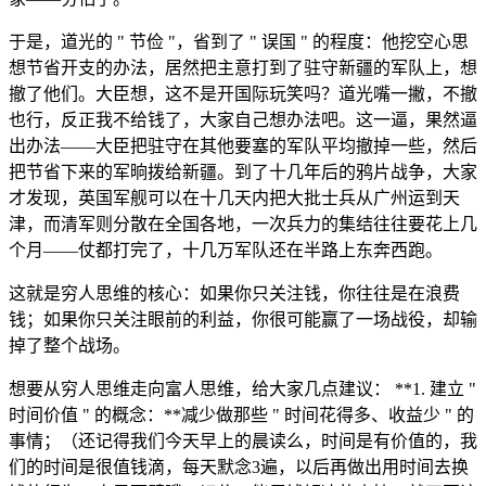
于是，道光的 " 节俭 "，省到了 " 误国 " 的程度：他挖空心思
想节省开支的办法，居然把主意打到了驻守新疆的军队上，想
撤了他们。大臣想，这不是开国际玩笑吗？道光嘴一撇，不撤
也行，反正我不给钱了，大家自己想办法吧。这一逼，果然逼
出办法——大臣把驻守在其他要塞的军队平均撤掉一些，然后
把节省下来的军晌拨给新疆。到了十几年后的鸦片战争，大家
才发现，英国军舰可以在十几天内把大批士兵从广州运到天
津，而清军则分散在全国各地，一次兵力的集结往往要花上几
个月——仗都打完了，十几万军队还在半路上东奔西跑。
这就是穷人思维的核心：如果你只关注钱，你往往是在浪费
钱；如果你只关注眼前的利益，你很可能赢了一场战役，却输
掉了整个战场。
想要从穷人思维走向富人思维，给大家几点建议： **1. 建立 "
时间价值 " 的概念：**减少做那些 " 时间花得多、收益少 " 的
事情；（还记得我们今天早上的晨读么，时间是有价值的，我
们的时间是很值钱滴，每天默念3遍，以后再做出用时间去换