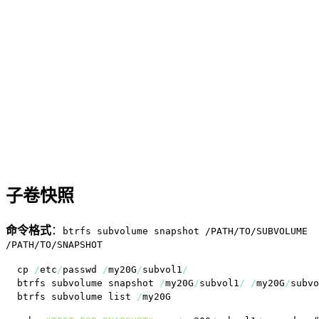
子卷快照
命令格式
：
btrfs subvolume snapshot /PATH/TO/SUBVOLUME
/PATH/TO/SNAPSHOT
cp 
/
etc
/
passwd 
/
my20G
/
subvol1
/
btrfs subvolume snapshot 
/
my20G
/
subvol1
/
/
my20G
/
btrfs subvolume list 
/