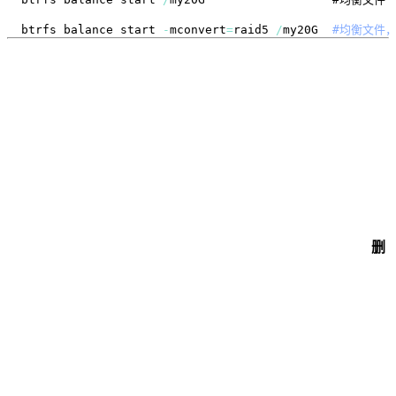
btrfs balance start 
-
mconvert
=
raid5 
/
my20G  
#均衡文件，
删