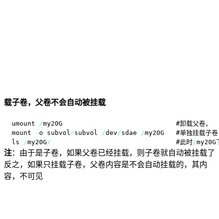
载子卷，父卷不会自动被挂载
umount 
/
mount 
-
o subvol
=
subvol 
/
dev
/
sdae 
/
ls 
/
my20G
/
                                #此时
/
my20
注
：由于是子卷，如果父卷已经挂载，则子卷就自动被挂载了
反之，如果只挂载子卷，父卷内容是不会自动挂载的，其内
容，不可见