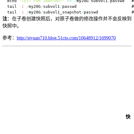
echo 
"TEST FOR SNAPSHOT"
>>
/
my20G
/
subvol1
/
passwd  
tail 
-
1
/
my20G
/
subvol1
/
tail 
-
1
/
my20G
/
subvol1_snapshot
/
passwd           
注
：在子卷创建快照后，对原子卷做的修改操作并不会反映到
快照中。
参考：
http://siyuan710.blog.51cto.com/10648912/1699070
快