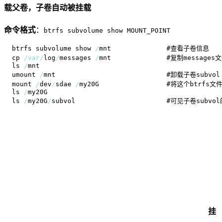
载父卷，子卷自动被挂载
命令格式
：
btrfs subvolume show MOUNT_POINT
btrfs subvolume show 
/
cp 
/
var
/
log
/
messages 
/
ls 
/
umount 
/
mount 
/
dev
/
sdae 
/
my20G                 #将这个btrf
ls 
/
ls 
/
my20G
/
挂