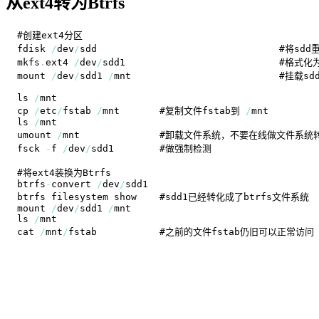
从ext4转为Btrfs
fdisk 
/
dev
/
mkfs
.
ext4
/
dev
/
mount 
/
dev
/
sdd1 
/
ls 
/
cp 
/
etc
/
fstab 
/
mnt       #复制文件fstab到 
/
ls 
/
umount 
/
fsck 
-
f 
/
dev
/
btrfs
-
convert 
/
dev
/
mount 
/
dev
/
sdd1 
/
ls 
/
cat 
/
mnt
/