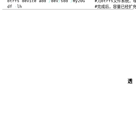
btrfs device add 
/
dev
/
sdd 
/
df 
-
透