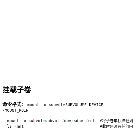
挂载子卷
命令格式
：
mount -o subvol=SUBVOLUME DEVICE
/MOUNT_POIN
mount 
-
o subvol
=
subvol 
/
dev
/
sdae 
/
mnt  #将子卷单独挂载到
ls 
/