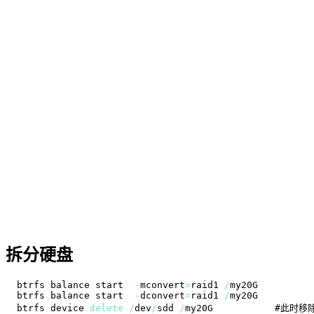
拆分硬盘
btrfs balance start  
-
mconvert
=
raid1 
/
btrfs balance start  
-
dconvert
=
raid1 
/
btrfs device 
delete
/
dev
/
sdd 
/