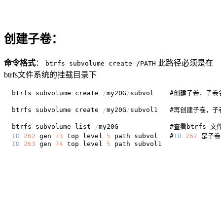
创建子卷：
命令格式
：
此路径必须是在
btrfs subvolume create /PATH
btrfs文件系统的挂载目录下
btrfs subvolume create 
/
my20G
/
btrfs subvolume create 
/
my20G
/
btrfs subvolume list 
/
ID
262
 gen 
73
 top level 
5
 path subvol   #
ID
262
 是子卷
ID
263
 gen 
74
 top level 
5