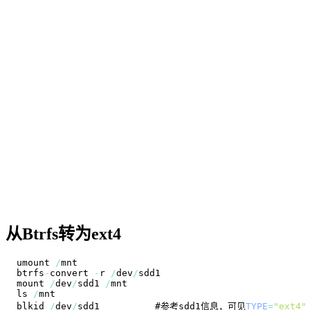
从Btrfs转为ext4
umount 
/
btrfs
-
convert 
-
r 
/
dev
/
mount 
/
dev
/
sdd1 
/
ls 
/
blkid 
/
dev
/
sdd1          #参考sdd1信息，可见
TYPE
=
"ext4"