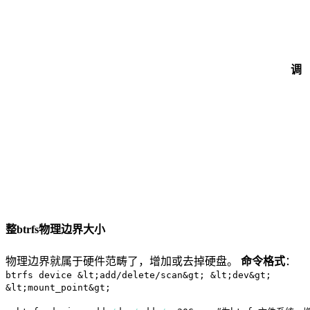
调
整btrfs物理边界大小
物理边界就属于硬件范畴了，增加或去掉硬盘。
命令格式
：
btrfs device &lt;add/delete/scan&gt; &lt;dev&gt;
&lt;mount_point&gt;