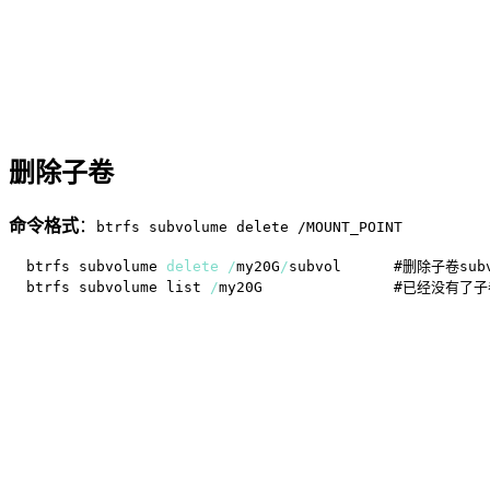
删除子卷
命令格式
：
btrfs subvolume delete /MOUNT_POINT
btrfs subvolume 
delete
/
my20G
/
btrfs subvolume list 
/