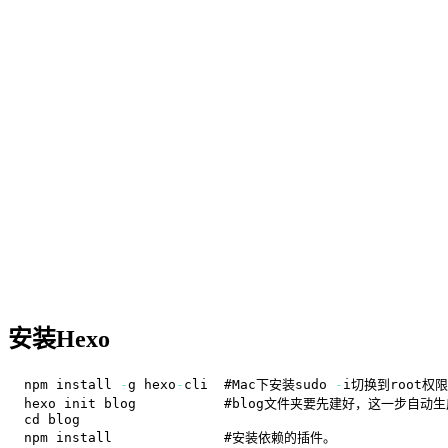
安装Hexo
npm install 
-
g hexo
-
cli  #
Mac下安装sudo
-