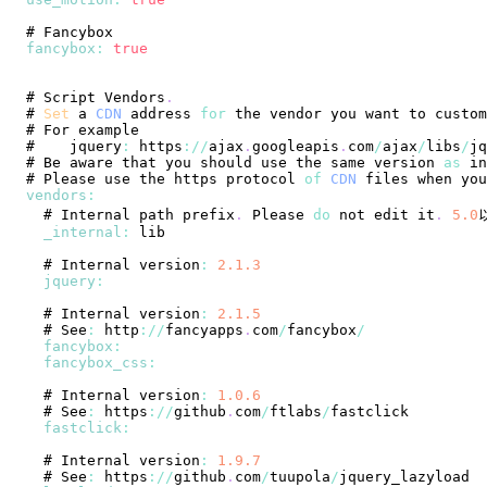
# 
Fancybox
fancybox
:
true
# 
Script
Vendors
.
# 
Set
 a 
CDN
 address 
for
 the vendor you want to custom
# 
For
#    jquery
:
 https
:
/
/
ajax
.
googleapis
.
com
/
ajax
/
libs
/
jq
# 
Be
 aware that you should use the same version 
as
 in
# 
Please
 use the https protocol 
of
CDN
 files when you
vendors
:
  # 
Internal
 path prefix
.
Please
do
 not edit it
.
5.0
_internal
:
  # 
Internal
 version
:
2.1
.3
jquery
:
  # 
Internal
 version
:
2.1
.5
  # 
See
:
 http
:
/
/
fancyapps
.
com
/
fancybox
/
fancybox
:
fancybox_css
:
  # 
Internal
 version
:
1.0
.6
  # 
See
:
 https
:
/
/
github
.
com
/
ftlabs
/
fastclick
:
  # 
Internal
 version
:
1.9
.7
  # 
See
:
 https
:
/
/
github
.
com
/
tuupola
/