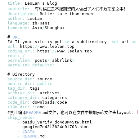
title
:
LeoLan
's 
Blog
subtitle
:
description
:
Better
author
:
LeoLan
language
:
 zh
-
Hans
timezone
:
Asia
/
Shanghai
# 
URL
## 
If
 your site is put 
in
 a subdirectory
,
set
 url 
as
url
:
 https
:
/
/
www
.
leolan
.
top
coding_url
:
 https
:
/
/
www
.
leolan
.
top
root
:
/
permalink
:
 posts
/
:
abbrlink
/
permalink_defaults
:
# 
Directory
source_dir
:
public_dir
:
public
tag_dir
:
archive_dir
:
category_dir
:
code_dir
:
 downloads
/
i18n_dir
:
:
#禁止编译
README
.
md文件，也可以在文件中增加yml文件头layout
:
f
skip_render
:
-
 baidu_verify_dc4dBM4StW
.
html
-
 googled7e43f3624e0f703
.
html
-
CNAME
-
README
.
md