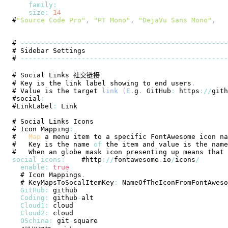
family
:
size
:
14
#
"Source Code Pro"
,
"PT Mono"
,
"DejaVu Sans Mono"
,
# 
--
--
--
--
--
--
--
--
--
--
--
--
--
--
--
--
--
--
--
--
--
--
--
--
--
-
# 
Sidebar
Settings
# 
--
--
--
--
--
--
--
--
--
--
--
--
--
--
--
--
--
--
--
--
--
--
--
--
--
-
# 
Social
Links
# 
Key
 is the link label showing to end users
.
# 
Value
 is the target 
link
(
E
.
g
.
GitHub
:
 https
:
/
/
gith
#social
:
#
LinkLabel
:
Link
# 
Social
Links
Icons
# 
Icon
Mapping
:
#   
Map
 a menu item to a specific 
FontAwesome
 icon na
#   
Key
 is the name 
of
 the item and value is the name
#   
When
 an globe mask icon presenting up means that 
social_icons
:
    #http
:
/
/
fontawesome
.
io
/
icons
/
enable
:
true
  # 
Icon
Mappings
.
  # 
KeyMapsToSocalItemKey
:
NameOfTheIconFromFontAweso
GitHub
:
Coding
:
 github
-
Cloud1
:
Cloud2
:
OSchina
:
 git
-