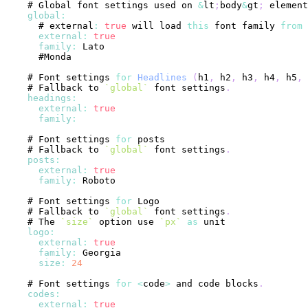
  # 
Global
 font settings used on 
&
lt
;
body
&
gt
;
 element
global
:
    # external
:
true
 will load 
this
 font family 
from
 
external
:
true
family
:
Lato
    #
Monda
  # 
Font
 settings 
for
Headlines
(
h1
,
 h2
,
 h3
,
 h4
,
 h5
,
 
  # 
Fallback
 to 
`
global
`
 font settings
.
headings
:
external
:
true
family
:
  # 
Font
 settings 
for
  # 
Fallback
 to 
`
global
`
 font settings
.
posts
:
external
:
true
family
:
Roboto
  # 
Font
 settings 
for
Logo
  # 
Fallback
 to 
`
global
`
 font settings
.
  # 
The
`
size
`
 option use 
`
px
`
as
logo
:
external
:
true
family
:
Georgia
size
:
24
  # 
Font
 settings 
for
<
code
>
 and code blocks
.
codes
:
external
:
true