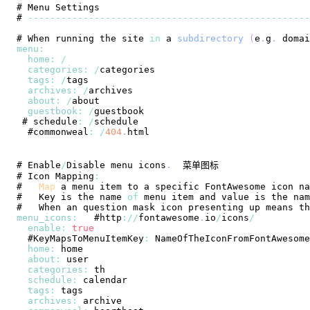
# 
Menu
Settings
# 
--
--
--
--
--
--
--
--
--
--
--
--
--
--
--
--
--
--
--
--
--
--
--
--
--
-
# 
When
 running the site 
in
 a 
subdirectory
(
e
.
g
.
domai
menu
:
home
:
/
categories
:
/
tags
:
/
archives
:
/
about
:
/
guestbook
:
/
 # schedule
:
/
  #commonweal
:
/
404
.
html
# 
Enable
/
Disable
 menu icons
.
菜单图标
# 
Icon
Mapping
:
#   
Map
 a menu item to a specific 
FontAwesome
 icon na
#   
Key
 is the name 
of
 menu item and value is the nam
#   
When
 an question mask icon presenting up means th
menu_icons
:
   #http
:
/
/
fontawesome
.
io
/
icons
/
enable
:
true
  #
KeyMapsToMenuItemKey
:
NameOfTheIconFromFontAwesome
home
:
about
:
categories
:
schedule
:
tags
:
archives
: