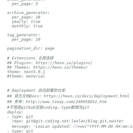
  message: 'LeoLan updated：
{
{
now("YYYY-MM-DD HH:mm:s