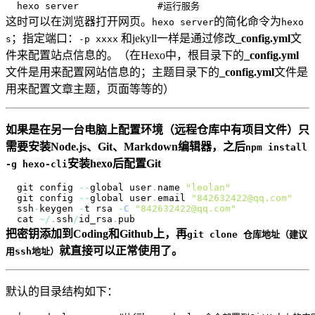
这时可以在浏览器打开网页。
的简化命令为
hexo server
hexo
；指定端口：
和jekyll一样是通过修改
_config.yml
文
s
-p xxxx
件来配置站点信息的。（在Hexo中，根目录下的
_config.yml
文件是用来配置网站信息的；主题目录下的
_config.yml
文件是
用来配置文章主题，页面等等的）
如果是在另一台电脑上配置环境（远程仓库中有项目文件）只
需要安装Node.js、Git、Markdown编辑器，之后
npm install
安装hexo后配置Git
-g hexo-cli
git config 
--
global user
.
name
"leolan"
git config 
--
global user
.
email
"842632422@qq.com"
ssh
-
keygen 
-
t rsa 
-
C
"842632422@qq.com"
cat 
~
/
.
ssh
/
id_rsa
.
pub
把密钥添加到Coding和Github上，再
git clone 仓库地址（建议
就直接可以正常使用了。
用ssh地址）
默认的目录结构如下：