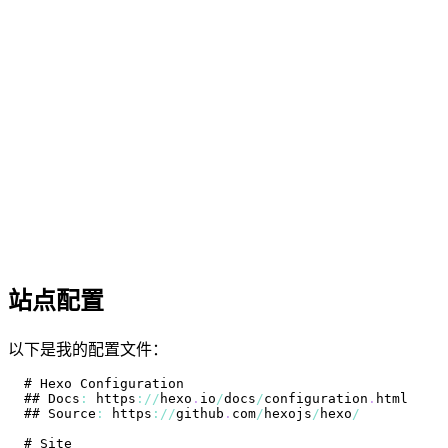
站点配置
以下是我的配置文件：
# 
Hexo
Configuration
## 
Docs
:
 https
:
/
/
hexo
.
io
/
docs
/
configuration
.
html
## 
Source
:
 https
:
/
/
github
.
com
/
hexojs
/
hexo
/
# 
Site