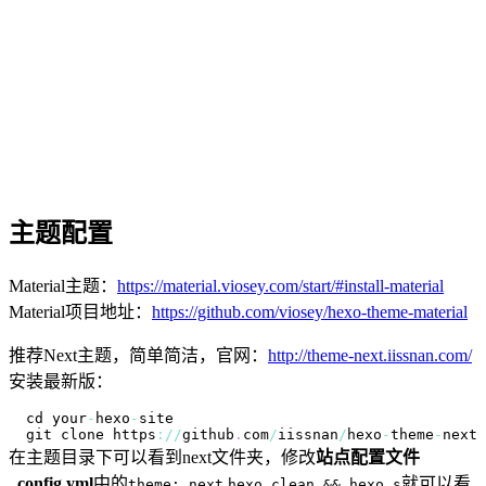
主题配置
Material主题：
https://material.viosey.com/start/#install-material
Material项目地址：
https://github.com/viosey/hexo-theme-material
推荐Next主题，简单简洁，官网：
http://theme-next.iissnan.com/
安装最新版：
cd your
-
hexo
-
git clone https
:
/
/
github
.
com
/
iissnan
/
hexo
-
theme
-
next 
在主题目录下可以看到next文件夹，修改
站点配置文件
_config.yml
中的
就可以看
theme: next
hexo clean && hexo s