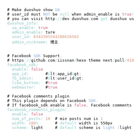
# 
Make
 duoshuo show 
UA
# user_id must 
NOT
 be 
null
 when admin_enable is 
true
!
# you can visit http
:
/
/
dev
.
duoshuo
.
com
get
 duoshuo us
duoshuo_info
:
ua_enable
:
true
admin_enable
:
user_id
:
6343395544286626562
admin_nickname
:
# 
Facebook
SDK
Support
.
# https
:
/
/
github
.
com
/
iissnan
/
hexo
-
theme
-
next
/
pull
/
410
facebook_sdk
:
enable
:
false
app_id
:
       #
&
lt
;
app_id
&
gt
;
fb_admin
:
     #
&
lt
;
user_id
&
gt
;
like_button
:
  #
true
webmaster
:
    #
true
# 
Facebook
# 
This
 plugin depends on 
Facebook
SDK
.
# 
If
 facebook_sdk
.
enable
 is 
false
,
Facebook
 comments 
facebook_comments_plugin
:
enable
:
false
num_of_posts
:
10
  # min posts num is 
1
width
:
100
%
       # 
default
scheme
:
 light     # 
default
 scheme is 
light
(
light 