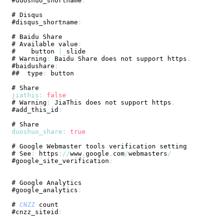
#duoshuo_shortname
:
# 
Disqus
#disqus_shortname
:
# 
Baidu
Share
# 
Available
 value
:
#    button 
|
# 
Warning
:
Baidu
Share
 does not support https
.
#baidushare
:
##  type
:
# 
Share
jiathis
:
false
# 
Warning
:
JiaThis
 does not support https
.
#add_this_id
:
# 
Share
duoshuo_share
:
true
# 
Google
Webmaster
# 
See
:
 https
:
/
/
www
.
google
.
com
/
webmasters
/
#google_site_verification
:
# 
Google
Analytics
#google_analytics
:
# 
CNZZ
#cnzz_siteid
: