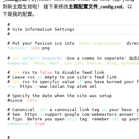
到新主题生效啦！ 接下来修改
主题配置文件_config.yml
，以
下是我的配置。
# 
--
--
--
--
--
--
--
--
--
--
--
--
--
--
--
--
--
--
--
--
--
--
--
--
--
-
# 
Site
Information
Settings
# 
--
--
--
--
--
--
--
--
--
--
--
--
--
--
--
--
--
--
--
--
--
--
--
--
--
-
# 
Put
 your favicon
.
ico
 into 
`
hexo-site/source/
`
 direc
favicon
:
/
200
.
png
# 
Set
default
keywords
(
Use
 a comma to separate
)
 站点
keywords
:
"Hexo, NexT, Leo Lan, leolan, Blog, myleola
# 
Set
 rss to 
false
 to disable feed link
.
# 
Leave
 rss 
as
 empty to use site's feed link
.
# 
Set
 rss to specific value 
if
 you have burned your f
rss
:
 https
:
/
/
www
.
leolan
.
top
/
atom
.
xml
# 
Specify
#since
:
2015
# 
Canonical
,
set
 a canonical link tag 
in
 your hexo
,
 y
# 
See
:
 https
:
/
/
support
.
google
.
com
/
webmasters
/
answer
/
1
# 
Tips
:
Before
 you open 
this
 tag
,
 remeber 
set
 up your
canonical
:
true
# 
--
--
--
--
--
--
--
--
--
--
--
--
--
--
--
--
--
--
--
--
--
--
--
--
--
-