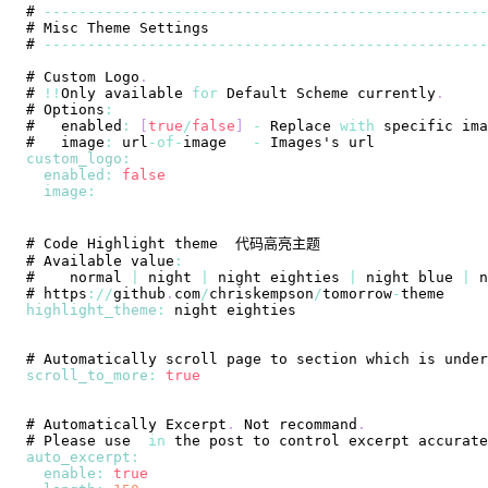
# 
--
--
--
--
--
--
--
--
--
--
--
--
--
--
--
--
--
--
--
--
--
--
--
--
--
-
# 
Misc
Theme
Settings
# 
--
--
--
--
--
--
--
--
--
--
--
--
--
--
--
--
--
--
--
--
--
--
--
--
--
-
# 
Custom
Logo
.
# 
!
!
Only
 available 
for
Default
Scheme
 currently
.
# 
Options
:
#   enabled
:
[
true
/
false
]
-
Replace
with
#   image
:
 url
-
of
-
image   
-
Images
custom_logo
:
enabled
:
false
image
:
# 
Code
Highlight
# 
Available
 value
:
#    normal 
|
 night 
|
 night eighties 
|
 night blue 
|
# https
:
/
/
github
.
com
/
chriskempson
/
tomorrow
-
highlight_theme
:
# 
Automatically
 scroll page to section which is under
scroll_to_more
:
true
# 
Automatically
Excerpt
.
Not
 recommand
.
# 
Please
 use  
in
 the post to control excerpt accurate
auto_excerpt
:
enable
:
true