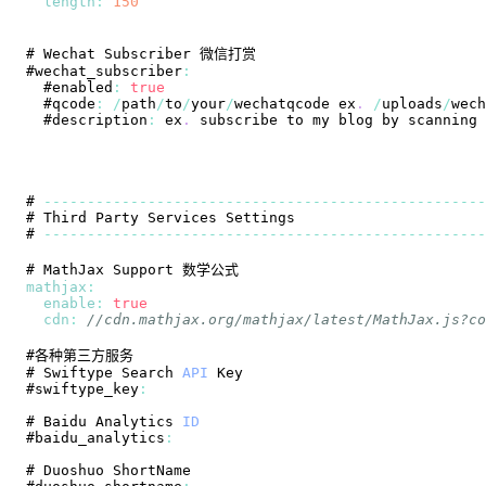
length
:
150
# 
Wechat
Subscriber
#wechat_subscriber
:
  #enabled
:
true
  #qcode
:
/
path
/
to
/
your
/
wechatqcode ex
.
/
uploads
/
wech
  #description
:
 ex
.
subscribe
 to my blog by scanning 
# 
--
--
--
--
--
--
--
--
--
--
--
--
--
--
--
--
--
--
--
--
--
--
--
--
--
-
# 
Third
Party
Services
Settings
# 
--
--
--
--
--
--
--
--
--
--
--
--
--
--
--
--
--
--
--
--
--
--
--
--
--
-
# 
MathJax
Support
mathjax
:
enable
:
true
cdn
:
//cdn.mathjax.org/mathjax/latest/MathJax.js?co
# 
Swiftype
Search
API
Key
#swiftype_key
:
# 
Baidu
Analytics
ID
#baidu_analytics
:
# 
Duoshuo
ShortName