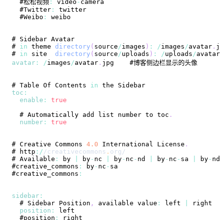
  #松松视频
:
 video
-
  #
Twitter
:
  #
Weibo
:
# 
Sidebar
Avatar
# 
in
 theme 
directory
(
source
/
images
)
:
/
images
/
avatar
.
j
# 
in
 site  
directory
(
source
/
uploads
)
:
/
uploads
/
avatar
avatar
:
/
images
/
avatar
.
jpg
# 
Table
Of
Contents
in
 the 
Sidebar
toc
:
enable
:
true
  # 
Automatically
 add list number to toc
.
number
:
true
# 
Creative
Commons
4.0
International
License
.
# http
:
/
/
creativecommons
.
org
/
# 
Available
:
 by 
|
 by
-
nc 
|
 by
-
nc
-
nd 
|
 by
-
nc
-
sa 
|
 by
-
nd
#creative_commons
:
 by
-
nc
-
#creative_commons
:
sidebar
:
  # 
Sidebar
Position
,
 available value
:
 left 
|
position
:
  #position
: