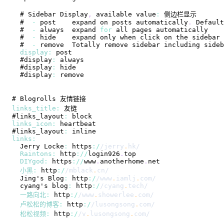
  # 
Sidebar
Display
,
 available value
:
  #  
-
 post    expand on posts automatically
.
Default
  #  
-
 always  expand 
for
  #  
-
 hide    expand only when click on the sidebar 
  #  
-
 remove  
Totally
 remove sidebar including sideb
display
:
  #display
:
  #display
:
  #display
:
# 
Blogrolls
links_title
:
#links_layout
:
links_icon
:
#links_layout
:
links
:
Jerry
Locke
:
 https
:
/
/
jerry
.
hk
/
Raintons
:
 http
:
/
/
login926
.
top
DIYgod
:
 https
:
/
/
www
.
anotherhome
.
net
小黑
:
 http
:
/
/
mblack
.
cn
/
Jing
's 
Blog
:
 http
:
/
/
www
.
iamlj
.
com
/
  cyang's blog
:
 http
:
/
/
cyang
.
tech
/
一路向北
:
 http
:
/
/
www
.
showerlee
.
com
/
卢松松的博客
:
 http
:
/
/
lusongsong
.
com
/
松松视频
:
 http
:
/
/
v
.
lusongsong
.
com
/