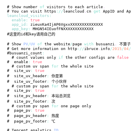
# 
Show
 number 
of
 visitors to each article
.
# 
You
 can visit https
:
/
/
leancloud
.
cn
get
AppID
 and 
Ap
leancloud_visitors
:
enable
:
true
app_id
:
app_key
:
MHGN54IEuofFNXXXXXXXXXXXXX
# 
Show
PV
/
UV
of
 the website
/
page 
with
 busuanzi
.
不算子
# 
Get
 more information on http
:
/
/
ibruce
.
info
/
2015
/
04
/
#busuanzi_count
:
  # count values only 
if
 the other configs are 
false
#  enable
:
true
  # custom uv span 
for
#  site_uv
:
true
#  site_uv_header
:
#  site_uv_footer
:
  # custom pv span 
for
#  site_pv
:
true
#  site_pv_header
:
#  site_pv_footer
:
  # custom pv span 
for
#  page_pv
:
true
#  page_pv_header
:
#  page_pv_footer
:
# 
Tencent
 analytics 
ID