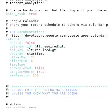
# tencent_analytics
:
# 
Enable
 baidu push so that the blog will push the ur
baidu_push
:
true
# 
Google
Calendar
# 
Share
# 
API
Documentation
:
# https
:
/
/
developers
.
google
.
com
/
google
-
apps
/
calendar
/
calendar
:
enable
:
false
calendar_id
:
&
lt
;
required
&
gt
;
api_key
:
&
lt
;
required
&
gt
;
orderBy
:
offsetMax
:
24
offsetMin
:
4
timeZone
:
showDeleted
:
false
singleEvents
:
true
maxResults
:
250
#
!
--
--
--
--
--
--
--
--
--
--
--
--
--
--
--
--
--
--
--
--
--
--
--
--
--
#
!
DO
NOT
EDIT
THE
FOLLOWING
SETTINGS
#
!
UNLESS
YOU
KNOW
WHAT
YOU
ARE
DOING
#
!
--
--
--
--
--
--
--
--
--
--
--
--
--
--
--
--
--
--
--
--
--
--
--
--
--
# 
Motion
use_motion
:
true