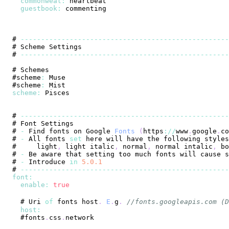
commonweal
:
guestbook
:
# 
--
--
--
--
--
--
--
--
--
--
--
--
--
--
--
--
--
--
--
--
--
--
--
--
--
-
# 
Scheme
Settings
# 
--
--
--
--
--
--
--
--
--
--
--
--
--
--
--
--
--
--
--
--
--
--
--
--
--
-
# 
Schemes
#scheme
:
Muse
#scheme
:
Mist
scheme
:
Pisces
# 
--
--
--
--
--
--
--
--
--
--
--
--
--
--
--
--
--
--
--
--
--
--
--
--
--
-
# 
Font
Settings
# 
-
Find
 fonts on 
Google
Fonts
(
https
:
/
/
www
.
google
.
co
# 
-
All
 fonts 
set
 here will have the following styles
#     light
,
 light italic
,
 normal
,
 normal intalic
,
 bo
# 
-
Be
# 
-
Introduce
in
5.0
.1
# 
--
--
--
--
--
--
--
--
--
--
--
--
--
--
--
--
--
--
--
--
--
--
--
--
--
-
font
:
enable
:
true
  # 
Uri
of
 fonts host
.
E
.
g
.
//fonts.googleapis.com
host
:
  #fonts
.
css
.
network