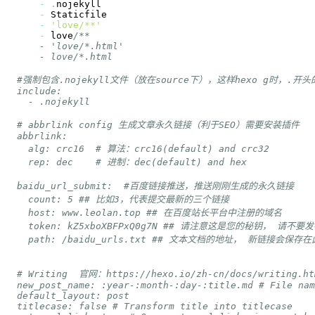
-
.
nojekyll
-
Staticfile
-
'love/**'
-
 love