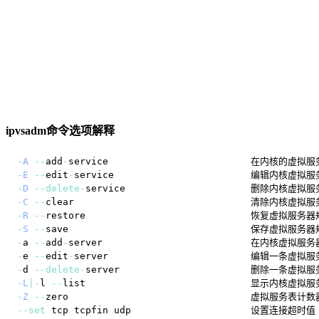
ipvsadm命令选项解释
-
A
--
add
-
-
E
--
edit
-
-
D
--
delete
-
-
C
--
-
R
--
-
S
--
save                                保存虚拟服
-
a 
--
add
-
-
e 
--
edit
-
-
d 
--
delete
-
-
L
|
-
l 
--
-
Z
--
--
set