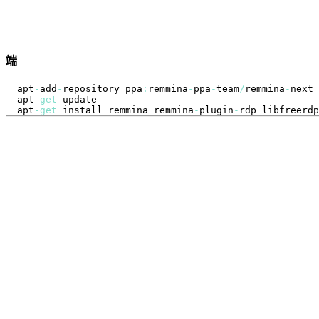
端
apt
-
add
-
repository ppa
:
remmina
-
ppa
-
team
/
remmina
-
apt
-
get
apt
-
get
 install remmina remmina
-
plugin
-
rdp libfreerdp