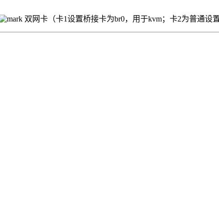
双网卡（卡1设置桥接卡为br0，用于kvm；卡2为普通设置） Ub