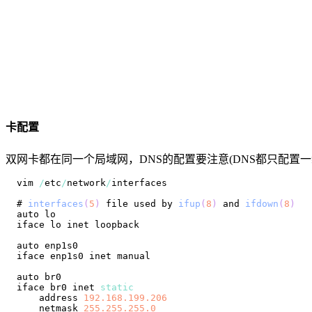
卡配置
双网卡都在同一个局域网，DNS的配置要注意(DNS都只配置
vim 
/
etc
/
network
/
# 
interfaces
(
5
)
 file used by 
ifup
(
8
)
 and 
ifdown
(
8
)
iface br0 inet 
static
    address 
192.168
.199
.206
    netmask 
255.255
.255
.0