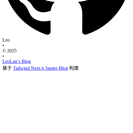
Leo
•
© 2025
•
LeoLan‘s Blog
基于
Tailwind Next.js Starter Blog
构建