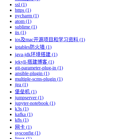
ssl (1)
https (1)
pycharm (1)
atom (1)
sublime (1)
iis (1)
ios及mac开源项目和学习资料 (1)
iptables防火墙 (1)
java-jdk环境搭建 (1)
jekyll-搭建博客 (1)
git-parameter-plug-in (1)
ansible-plugin (1)
multiple-scms-plugin (1)
jira (1)
堡垒机 (1)
jumpserver (1)
jupyter-notebook (1)
k3s (1)
kafka (1)
k8s (1)
网卡 (1)
sysconfig (1)
linux (1)