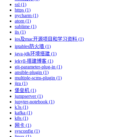
ssl (1)
https (1)
pycharm (1)
atom (1)
sublime (1)
iis (1)
ios及mac开源项目和学习资料 (1)
iptables防火墙 (1)
java-jdk环境搭建 (1)
jekyll-搭建博客 (1)
git-parameter-plug-in (1)
ansible-plugin (1)
multiple-scms-plugin (1)
jira (1)
堡垒机 (1)
jumpserver (1)
jupyter-notebook (1)
k3s (1)
kafka (1)
k8s (1)
网卡 (1)
sysconfig (1)
linux (1)