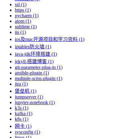
ssl (1)
https (1)
pycharm (1)
atom (1)
sublime (1)
iis (1)
ios及mac开源项目和学习资料 (1)
iptables防火墙 (1)
java-jdk环境搭建 (1)
jekyll-搭建博客 (1)
git-parameter-plug-in (1)
ansible-plugin (1)
multiple-scms-plugin (1)
jira (1)
堡垒机 (1)
jumpserver (1)
jupyter-notebook (1)
k3s (1)
kafka (1)
k8s (1)
网卡 (1)
sysconfig (1)
linux (1)