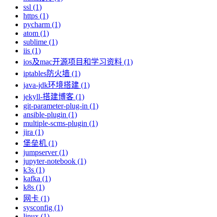
ssl (1)
https (1)
pycharm (1)
atom (1)
sublime (1)
iis (1)
ios及mac开源项目和学习资料 (1)
iptables防火墙 (1)
java-jdk环境搭建 (1)
jekyll-搭建博客 (1)
git-parameter-plug-in (1)
ansible-plugin (1)
multiple-scms-plugin (1)
jira (1)
堡垒机 (1)
jumpserver (1)
jupyter-notebook (1)
k3s (1)
kafka (1)
k8s (1)
网卡 (1)
sysconfig (1)
linux (1)