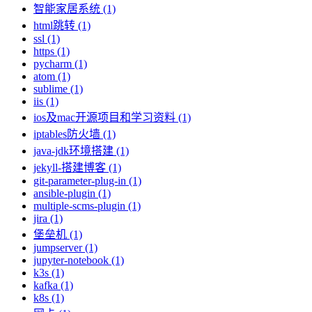
智能家居系统 (1)
html跳转 (1)
ssl (1)
https (1)
pycharm (1)
atom (1)
sublime (1)
iis (1)
ios及mac开源项目和学习资料 (1)
iptables防火墙 (1)
java-jdk环境搭建 (1)
jekyll-搭建博客 (1)
git-parameter-plug-in (1)
ansible-plugin (1)
multiple-scms-plugin (1)
jira (1)
堡垒机 (1)
jumpserver (1)
jupyter-notebook (1)
k3s (1)
kafka (1)
k8s (1)