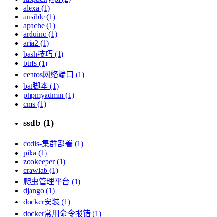
alexa (1)
ansible (1)
apache (1)
arduino (1)
aria2 (1)
bash技巧 (1)
btrfs (1)
centos网络端口 (1)
bat脚本 (1)
phpmyadmin (1)
cms (1)
ssdb (1)
codis-集群部署 (1)
pika (1)
zookeeper (1)
crawlab (1)
爬虫管理平台 (1)
django (1)
docker安装 (1)
docker常用命令报错 (1)