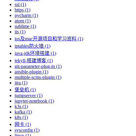
ssl (1)
https (1)
pycharm (1)
atom (1)
sublime (1)
iis (1)
ios及mac开源项目和学习资料 (1)
iptables防火墙 (1)
java-jdk环境搭建 (1)
jekyll-搭建博客 (1)
git-parameter-plug-in (1)
ansible-plugin (1)
multiple-scms-plugin (1)
jira (1)
堡垒机 (1)
jumpserver (1)
jupyter-notebook (1)
k3s (1)
kafka (1)
k8s (1)
网卡 (1)
sysconfig (1)
linux (1)