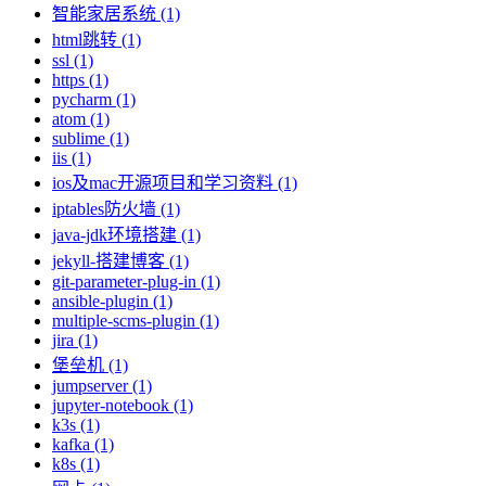
智能家居系统 (1)
html跳转 (1)
ssl (1)
https (1)
pycharm (1)
atom (1)
sublime (1)
iis (1)
ios及mac开源项目和学习资料 (1)
iptables防火墙 (1)
java-jdk环境搭建 (1)
jekyll-搭建博客 (1)
git-parameter-plug-in (1)
ansible-plugin (1)
multiple-scms-plugin (1)
jira (1)
堡垒机 (1)
jumpserver (1)
jupyter-notebook (1)
k3s (1)
kafka (1)
k8s (1)