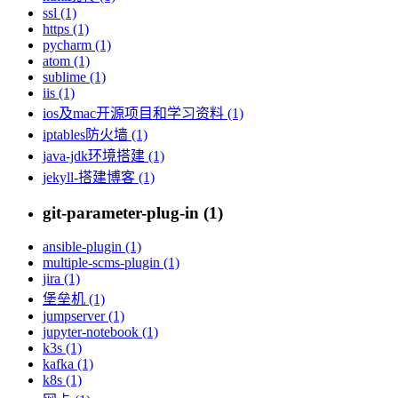
ssl (1)
https (1)
pycharm (1)
atom (1)
sublime (1)
iis (1)
ios及mac开源项目和学习资料 (1)
iptables防火墙 (1)
java-jdk环境搭建 (1)
jekyll-搭建博客 (1)
git-parameter-plug-in (1)
ansible-plugin (1)
multiple-scms-plugin (1)
jira (1)
堡垒机 (1)
jumpserver (1)
jupyter-notebook (1)
k3s (1)
kafka (1)
k8s (1)