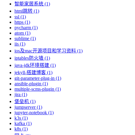
智能家居系统 (1)
html跳转 (1)
ssl (1)
https (1)
pycharm (1)
atom (1)
sublime (1)
iis (1)
ios及mac开源项目和学习资料 (1)
iptables防火墙 (1)
java-jdk环境搭建 (1)
jekyll-搭建博客 (1)
git-parameter-plug-in (1)
ansible-plugin (1)
multiple-scms-plugin (1)
jira (1)
堡垒机 (1)
jumpserver (1)
jupyter-notebook (1)
k3s (1)
kafka (1)
k8s (1)