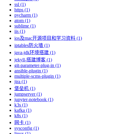
ssl (1)
https (1)
pycharm (1)
atom (1)
sublime (1)
iis (1)
ios及mac开源项目和学习资料 (1)
iptables防火墙 (1)
java-jdk环境搭建 (1)
jekyll-搭建博客 (1)
git-parameter-plug-in (1)
ansible-plugin (1)
multiple-scms-plugin (1)
jira (1)
堡垒机 (1)
jumpserver (1)
jupyter-notebook (1)
k3s (1)
kafka (1)
k8s (1)
网卡 (1)
sysconfig (1)
linux (1)