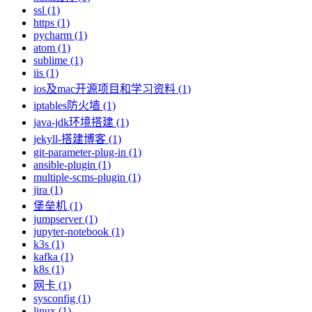
ssl (1)
https (1)
pycharm (1)
atom (1)
sublime (1)
iis (1)
ios及mac开源项目和学习资料 (1)
iptables防火墙 (1)
java-jdk环境搭建 (1)
jekyll-搭建博客 (1)
git-parameter-plug-in (1)
ansible-plugin (1)
multiple-scms-plugin (1)
jira (1)
堡垒机 (1)
jumpserver (1)
jupyter-notebook (1)
k3s (1)
kafka (1)
k8s (1)
网卡 (1)
sysconfig (1)
linux (1)