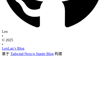
Leo
•
© 2025
•
LeoLan‘s Blog
基于
Tailwind Next.js Starter Blog
构建