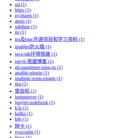
ssl (1)
https (1)
pycharm (1)
atom (1)
sublime (1)
iis (1)
ios及mac开源项目和学习资料 (1)
iptables防火墙 (1)
java-jdk环境搭建 (1)
jekyll-搭建博客 (1)
git-parameter-plug-in (1)
ansible-plugin (1)
multiple-scms-plugin (1)
jira (1)
堡垒机 (1)
jumpserver (1)
jupyter-notebook (1)
k3s (1)
kafka (1)
k8s (1)
网卡 (1)
sysconfig (1)
linux (1)