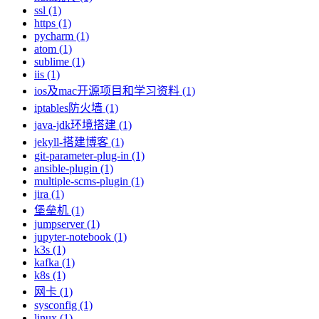
ssl (1)
https (1)
pycharm (1)
atom (1)
sublime (1)
iis (1)
ios及mac开源项目和学习资料 (1)
iptables防火墙 (1)
java-jdk环境搭建 (1)
jekyll-搭建博客 (1)
git-parameter-plug-in (1)
ansible-plugin (1)
multiple-scms-plugin (1)
jira (1)
堡垒机 (1)
jumpserver (1)
jupyter-notebook (1)
k3s (1)
kafka (1)
k8s (1)
网卡 (1)
sysconfig (1)
linux (1)