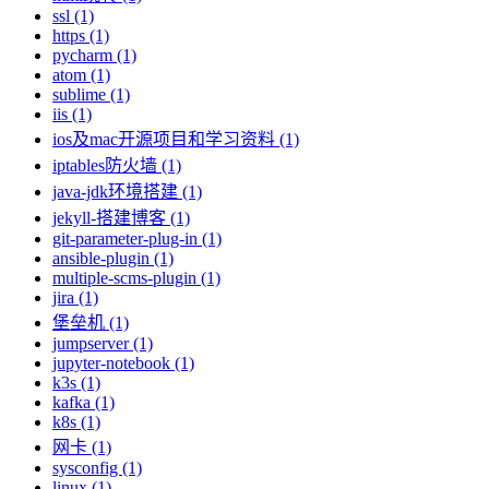
ssl (1)
https (1)
pycharm (1)
atom (1)
sublime (1)
iis (1)
ios及mac开源项目和学习资料 (1)
iptables防火墙 (1)
java-jdk环境搭建 (1)
jekyll-搭建博客 (1)
git-parameter-plug-in (1)
ansible-plugin (1)
multiple-scms-plugin (1)
jira (1)
堡垒机 (1)
jumpserver (1)
jupyter-notebook (1)
k3s (1)
kafka (1)
k8s (1)
网卡 (1)
sysconfig (1)
linux (1)