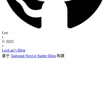
Leo
•
© 2025
•
LeoLan‘s Blog
基于
Tailwind Next.js Starter Blog
构建