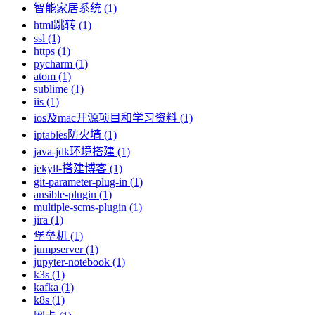
智能家居系统 (1)
html跳转 (1)
ssl (1)
https (1)
pycharm (1)
atom (1)
sublime (1)
iis (1)
ios及mac开源项目和学习资料 (1)
iptables防火墙 (1)
java-jdk环境搭建 (1)
jekyll-搭建博客 (1)
git-parameter-plug-in (1)
ansible-plugin (1)
multiple-scms-plugin (1)
jira (1)
堡垒机 (1)
jumpserver (1)
jupyter-notebook (1)
k3s (1)
kafka (1)
k8s (1)