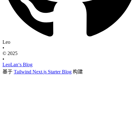
Leo
•
© 2025
•
LeoLan‘s Blog
基于
Tailwind Next.js Starter Blog
构建