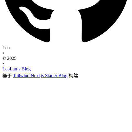
Leo
•
© 2025
•
LeoLan‘s Blog
基于
Tailwind Next.js Starter Blog
构建