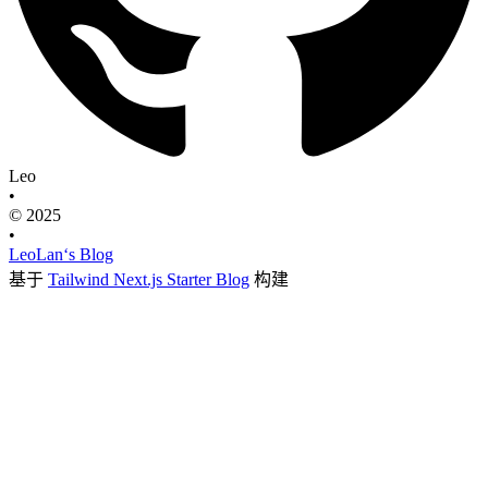
Leo
•
© 2025
•
LeoLan‘s Blog
基于
Tailwind Next.js Starter Blog
构建