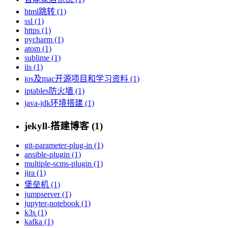
html跳转 (1)
ssl (1)
https (1)
pycharm (1)
atom (1)
sublime (1)
iis (1)
ios及mac开源项目和学习资料 (1)
iptables防火墙 (1)
java-jdk环境搭建 (1)
jekyll-搭建博客 (1)
git-parameter-plug-in (1)
ansible-plugin (1)
multiple-scms-plugin (1)
jira (1)
堡垒机 (1)
jumpserver (1)
jupyter-notebook (1)
k3s (1)
kafka (1)