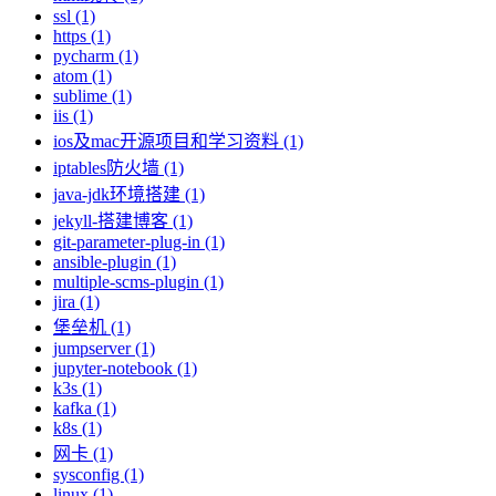
ssl (1)
https (1)
pycharm (1)
atom (1)
sublime (1)
iis (1)
ios及mac开源项目和学习资料 (1)
iptables防火墙 (1)
java-jdk环境搭建 (1)
jekyll-搭建博客 (1)
git-parameter-plug-in (1)
ansible-plugin (1)
multiple-scms-plugin (1)
jira (1)
堡垒机 (1)
jumpserver (1)
jupyter-notebook (1)
k3s (1)
kafka (1)
k8s (1)
网卡 (1)
sysconfig (1)
linux (1)